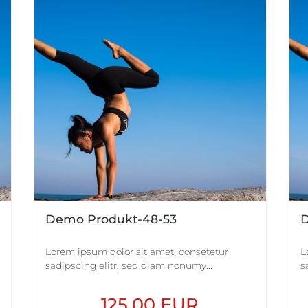
Demo Produkt-48-53
D
Lorem ipsum dolor sit amet, consetetur
L
sadipscing elitr, sed diam nonumy...
s
125,00 EUR