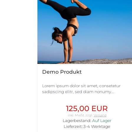
Demo Produkt
Lorem ipsum dolor sit amet, consetetur
sadipscing elitr, sed diam nonumy...
125,00 EUR
inkl. MwSt.
zzgl.
Versand
Lagerbestand:
Auf Lager
Lieferzeit::3-4 Werktage