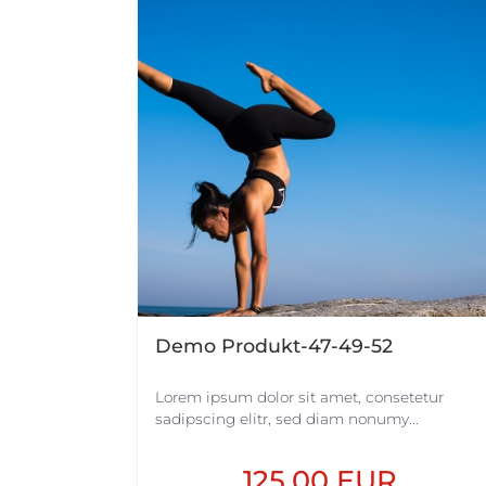
Demo Produkt-47-49-52
Lorem ipsum dolor sit amet, consetetur
sadipscing elitr, sed diam nonumy...
125,00 EUR