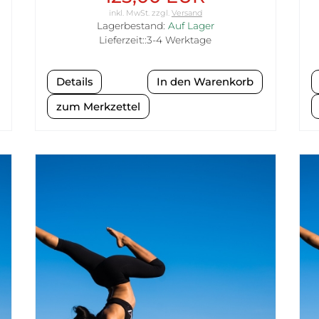
inkl. MwSt.
zzgl.
Versand
Lagerbestand:
Auf Lager
Lieferzeit::3-4 Werktage
Details
zum Merkzettel