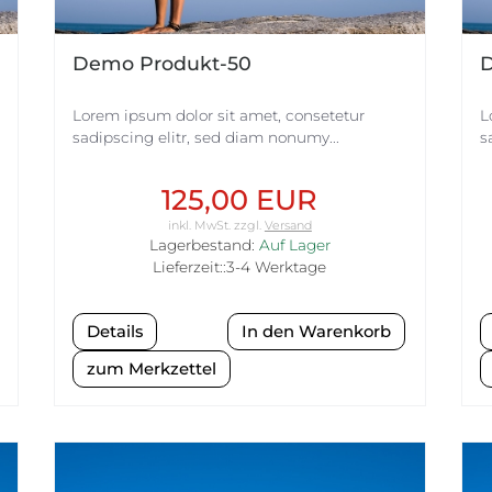
Demo Produkt-50
D
Lorem ipsum dolor sit amet, consetetur
L
sadipscing elitr, sed diam nonumy...
s
125,00 EUR
inkl. MwSt.
zzgl.
Versand
Lagerbestand:
Auf Lager
Lieferzeit::3-4 Werktage
Details
zum Merkzettel