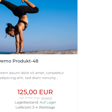
emo Produkt-48
orem ipsum dolor sit amet, consetetur
adipscing elitr, sed diam nonumy...
125,00 EUR
inkl. MwSt.
zzgl.
Versand
Lagerbestand:
Auf Lager
Lieferzeit::3-4 Werktage