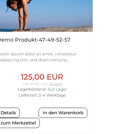
emo Produkt-47-49-52-57
orem ipsum dolor sit amet, consetetur
adipscing elitr, sed diam nonumy...
125,00 EUR
inkl. MwSt.
zzgl.
Versand
Lagerbestand:
Auf Lager
Lieferzeit::3-4 Werktage
Details
zum Merkzettel