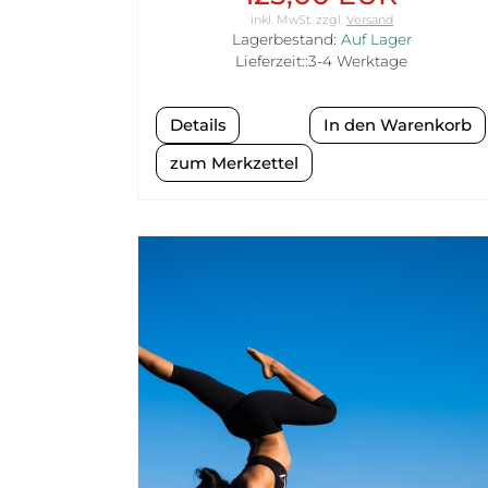
inkl. MwSt.
zzgl.
Versand
Lagerbestand:
Auf Lager
Lieferzeit::3-4 Werktage
Details
zum Merkzettel