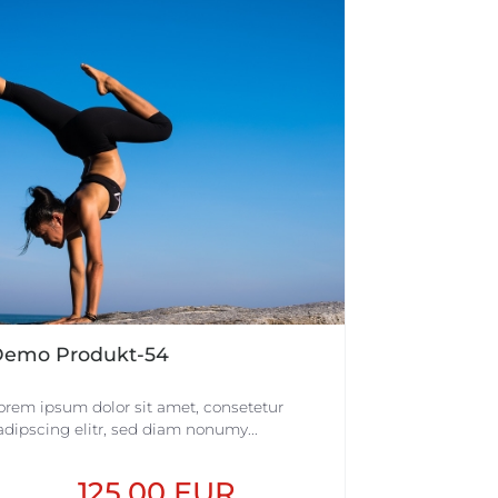
emo Produkt-54
orem ipsum dolor sit amet, consetetur
adipscing elitr, sed diam nonumy...
125,00 EUR