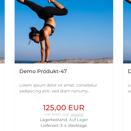
Demo Produkt-47
D
Lorem ipsum dolor sit amet, consetetur
L
sadipscing elitr, sed diam nonumy...
s
125,00 EUR
inkl. MwSt.
zzgl.
Versand
Lagerbestand:
Auf Lager
Lieferzeit::3-4 Werktage