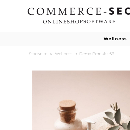
Wellness
Startseite
»
Wellness
»
Demo Produkt-66