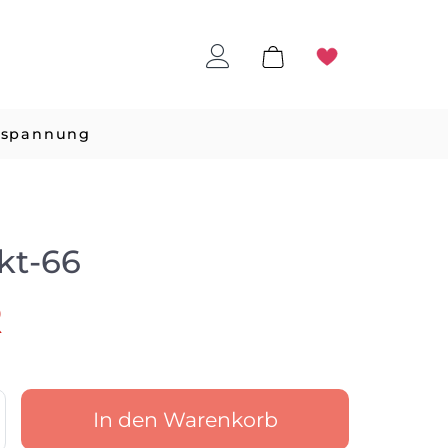
tspannung
kt-66
R
In den Warenkorb