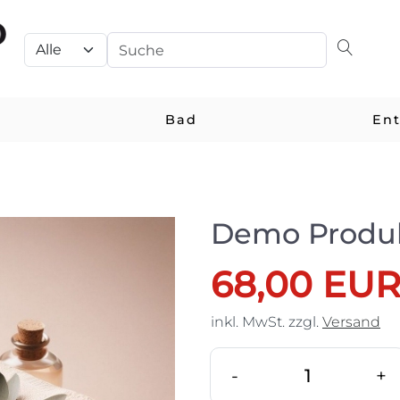
Bad
En
Demo Produ
68,00 EU
inkl. MwSt.
zzgl.
Versand
-
+